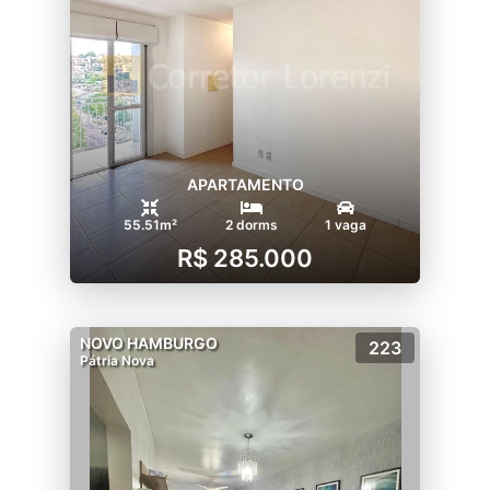
APARTAMENTO
55.51m²
2 dorms
1 vaga
R$ 285.000
NOVO HAMBURGO
223
Pátria Nova