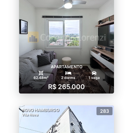
APARTAMENTO
62.48m²
2 dorms
1 vaga
R$ 265.000
NOVO HAMBURGO
283
Vila Nova