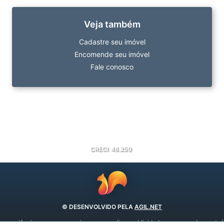
Veja também
Cadastre seu imóvel
Encomende seu imóvel
Fale conosco
CRECI
46.250
© DESENVOLVIDO PELA
AGIL.NET
 experiência em nossos serviços, personalizar publicidade e recomendar conteúd