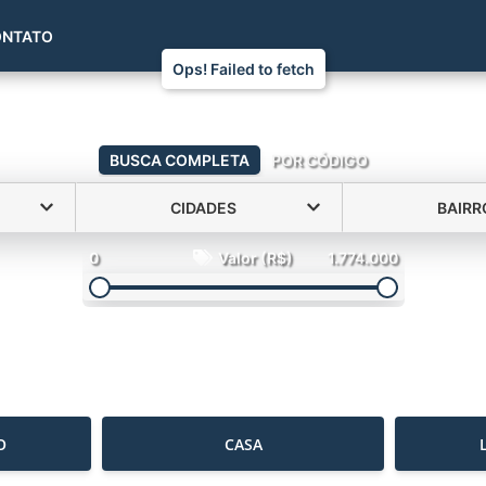
(51) 99993-7078
ONTATO
Ops! Failed to fetch
BUSCA COMPLETA
POR CÓDIGO
CIDADES
BAIRR
0
Valor (R$)
1.774.000
O
CASA