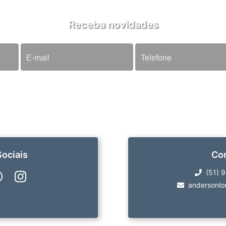
Receba novidades
ociais
Co
(51) 
andersonlo