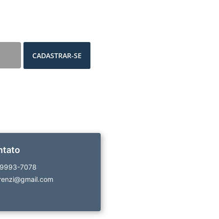
CADASTRAR-SE
ntato
99993-7078
renzi@gmail.com