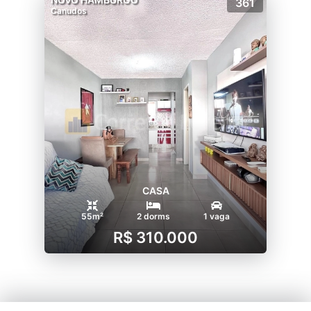
361
Canudos
CASA
55m²
2 dorms
1 vaga
R$ 310.000