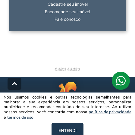
Cadastre seu imóvel
Encomende seu imóvel
Fale conosco
CRECI
46.250
Nós usamos cookies e outras tecnologias semelhantes para
melhorar a sua experiência em nossos serviços, personalizar
© DESENVOLVIDO PELA
AGIL.NET
publicidade e recomendar conteúdo de seu interesse. Ao utilizar
política de privacidade
nossos serviços, você concorda com nossa
Nós usamos cookies e outras tecnologias semelhantes para melhorar a
termos de uso
e
sua experiência em nossos serviços, personalizar publicidade e
.
recomendar conteúdo de seu interesse. Ao utilizar nossos serviços,
você concorda com nossa política de privacidade e termos de uso.
ENTENDI
Política de Privacidade
Termos de uso