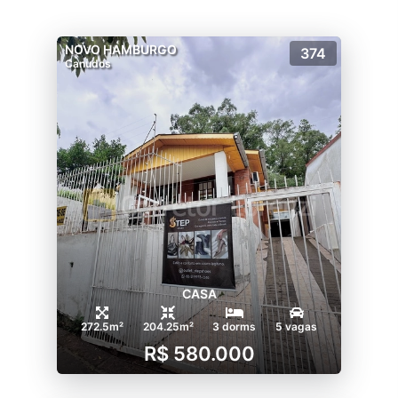
NOVO HAMBURGO
374
Canudos
CASA
272.5m²
204.25m²
3 dorms
5 vagas
R$ 580.000