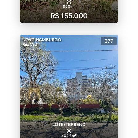
660m²
R$ 155.000
NOVO HAMBURGO
377
Boa Vista
LOTE/TERRENO
402.6m²