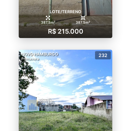
LOTE/TERRENO
387.5m²
387.5m²
R$ 215.000
NOVO HAMBURGO
232
Primavera