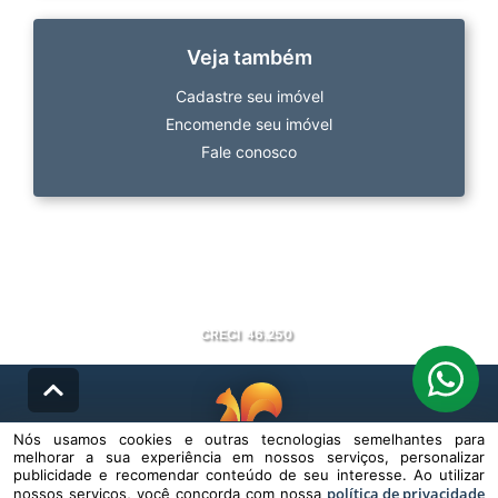
Veja também
Cadastre seu imóvel
Encomende seu imóvel
Fale conosco
CRECI
46.250
Nós usamos cookies e outras tecnologias semelhantes para
melhorar a sua experiência em nossos serviços, personalizar
© DESENVOLVIDO PELA
AGIL.NET
publicidade e recomendar conteúdo de seu interesse. Ao utilizar
política de privacidade
nossos serviços, você concorda com nossa
Nós usamos cookies e outras tecnologias semelhantes para melhorar a