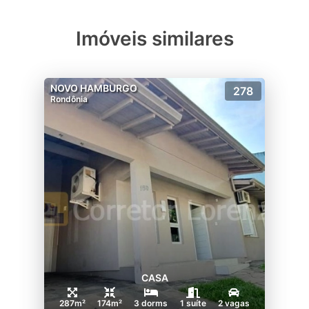
Imóveis similares
NOVO HAMBURGO
278
Rondônia
CASA
287m²
174m²
3 dorms
1 suíte
2 vagas