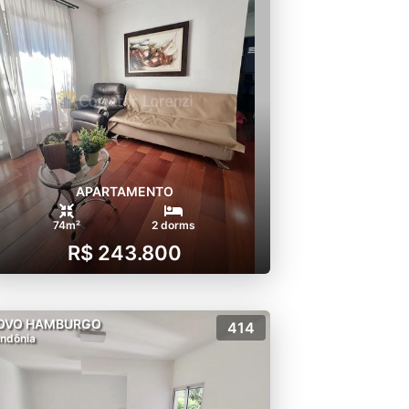
APARTAMENTO
74m²
2 dorms
R$ 243.800
OVO HAMBURGO
414
ndônia