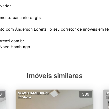
vador.
amento bancário e fgts.
ato com Ânderson Lorenzi, o seu corretor de imóveis em 
orenzi.com.br
Imóveis similares
NOVO HAMBURGO
N
6
389
Rondônia
Ou