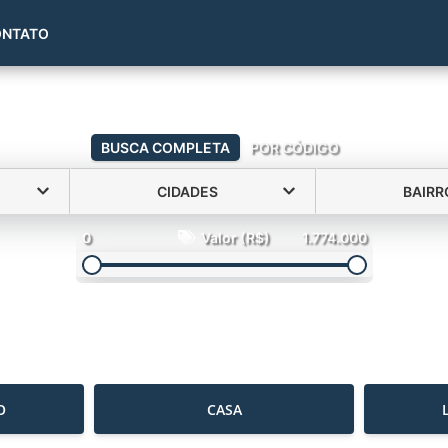
(51) 99993-7078
ONTATO
BUSCA COMPLETA
POR CÓDIGO
CIDADES
BAIRR
0
Valor (R$)
1.774.000
O
CASA