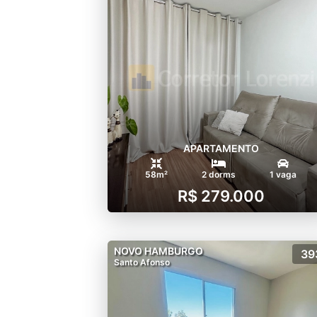
APARTAMENTO
58m²
2 dorms
1 vaga
R$ 279.000
NOVO HAMBURGO
39
Santo Afonso