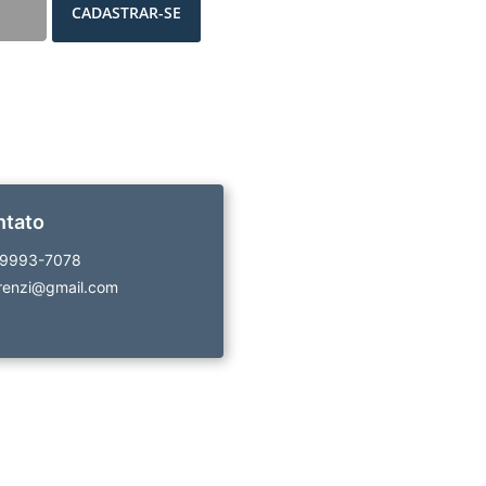
CADASTRAR-SE
ntato
99993-7078
renzi@gmail.com