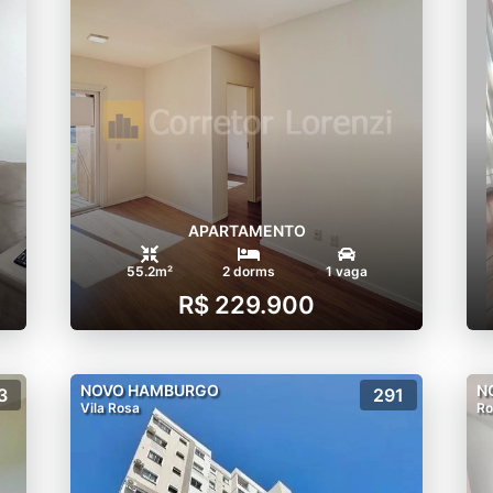
APARTAMENTO
55.2m²
2 dorms
1 vaga
R$ 229.900
NOVO HAMBURGO
N
3
291
Vila Rosa
Ro