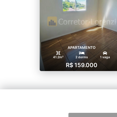
APARTAMENTO
41.2m²
2 dorms
1 vaga
R$ 159.000