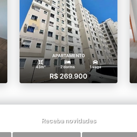
APARTAMENTO
43m²
2 dorms
1 vaga
R$ 269.900
Receba novidades