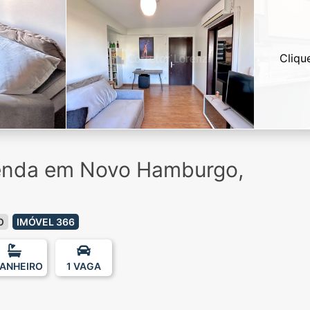
Cliqu
enda em Novo Hamburgo,
O
IMÓVEL 366
BANHEIRO
1 VAGA