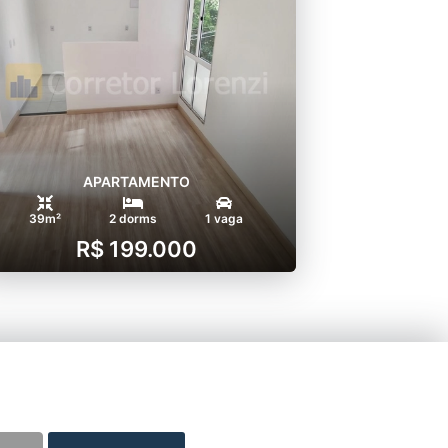
APARTAMENTO
39m²
2 dorms
1 vaga
R$ 199.000